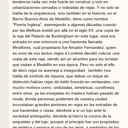
tendencia cada vez más fuerte en construir y vivir en
urbanizaciones cerradas o rodeadas de rejas. Y no solo se
habla de la arquitectura, sino también en la historia; en el
Barrio Buenos Aires de Medellín, tiene como nombre
“Puerta Inglesa”, asemejando a algunas décadas cuando
por las Mellizas existió por allá en el siglo XX, una copia de
la reja del Palacio de Buckingham en este lugar, esta era
entrada en ese entonces a una hacienda llamada
Miraflores, cual propietario fue Amador Fernandez, quien
es unos de sus tantos viajes a Londres decidió colocar una
copia de esta reja, siendo así un atractivo para los turistas
que visitan a Medellín en esa época. Pero no solo el ello
de decir rejas se asemeja a inseguridad , también nos
habla de símbolo de riqueza, que daban un toque de
distinción,habían rejas de estilo francés en ventanales, con
mucho motivos como; onduladas, simetricas, curvilíneas
entre otras, ya las enrejadas en madera habían pasado de
moda, donde personas pudientes de nuestra ciudad
incrustaban grandes portones en rejas en las entradas de
sus haciendas o casas, dándose a sí un lujo ante la
sociedad antioqueña, dándole al hierro la corona de la
exquisitez y del lujo; aunque al principio fue con propósitos
de estética y estatus el uso de las rejas, a mediados de los